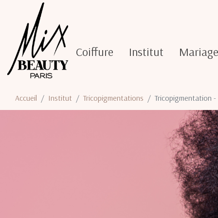
Coiffure
Institut
Mariag
Accueil
Institut
Tricopigmentations
Tricopigmentation -