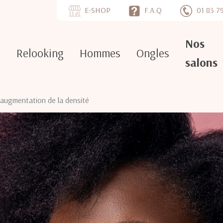
E-SHOP
F.A.Q
01 83 7
Nos
e
Relooking
Hommes
Ongles
salons
 augmentation de la densité