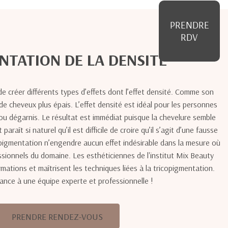
PRENDRE
RDV
TATION DE LA DENSITÉ
e créer différents types d’effets dont l’effet densité. Comme son
on de cheveux plus épais. L’effet densité est idéal pour les personnes
u dégarnis. Le résultat est immédiat puisque la chevelure semble
araît si naturel qu’il est difficile de croire qu’il s’agit d’une fausse
opigmentation n’engendre aucun effet indésirable dans la mesure où
essionnels du domaine. Les esthéticiennes de l'institut Mix Beauty
rmations et maîtrisent les techniques liées à la tricopigmentation.
iance à une équipe experte et professionnelle !
PRENDRE RENDEZ-VOUS