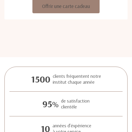
Offrir une carte cadeau
1500
clients fréquentent notre
institut chaque année
95
de satisfaction
%
clientèle
10
années d’éxpérience
à votre service