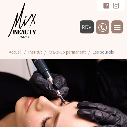
RDV
Accueil
Institut
Make-up permanent
Les sourcils