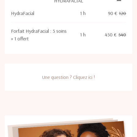
HYDRAFACIAL
HydraFacial
1 h
90 €
120
Forfait HydraFacial : 5 soins
1 h
450 €
540
+ 1 offert
Une question ? Cliquez ici !