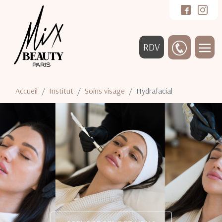
RDV
Accueil
Institut
Soins visage
Hydrafacial