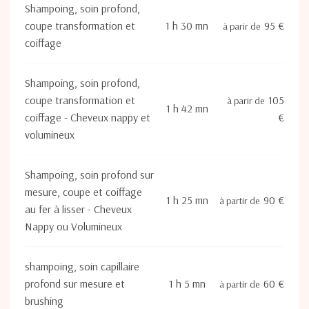
Shampoing, soin profond,
coupe transformation et
1 h 30 mn
95 €
à parir de
coiffage
Shampoing, soin profond,
coupe transformation et
105
à parir de
1 h 42 mn
coiffage - Cheveux nappy et
€
volumineux
Shampoing, soin profond sur
mesure, coupe et coiffage
1 h 25 mn
90 €
à partir de
au fer à lisser - Cheveux
Nappy ou Volumineux
shampoing, soin capillaire
profond sur mesure et
1 h 5 mn
60 €
à partir de
brushing