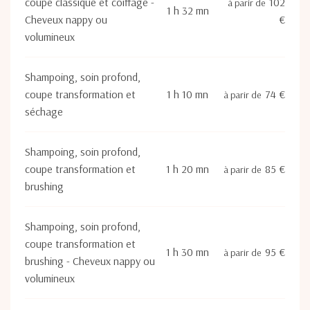
coupe classique et coiffage -
102
à parir de
1 h 32 mn
Cheveux nappy ou
€
volumineux
Shampoing, soin profond,
coupe transformation et
1 h 10 mn
74 €
à parir de
séchage
Shampoing, soin profond,
coupe transformation et
1 h 20 mn
85 €
à parir de
brushing
Shampoing, soin profond,
coupe transformation et
1 h 30 mn
95 €
à parir de
brushing - Cheveux nappy ou
volumineux