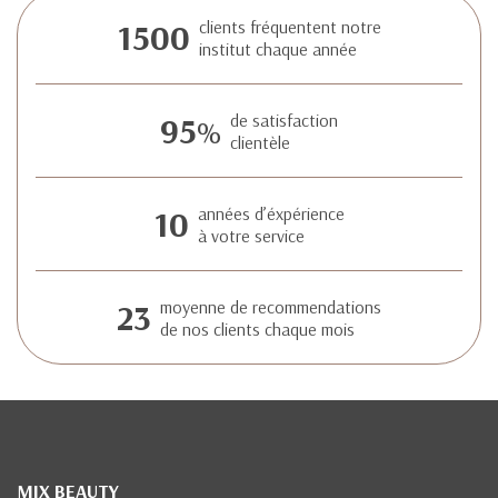
1500
clients fréquentent notre
institut chaque année
95
de satisfaction
%
clientèle
10
années d’éxpérience
à votre service
23
moyenne de recommendations
de nos clients chaque mois
MIX BEAUTY