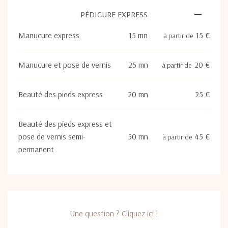
PÉDICURE EXPRESS
Manucure express
15 mn
15 €
à partir de
Manucure et pose de vernis
25 mn
20 €
à partir de
Beauté des pieds express
20 mn
25 €
Beauté des pieds express et
pose de vernis semi-
50 mn
45 €
à partir de
permanent
Une question ? Cliquez ici !