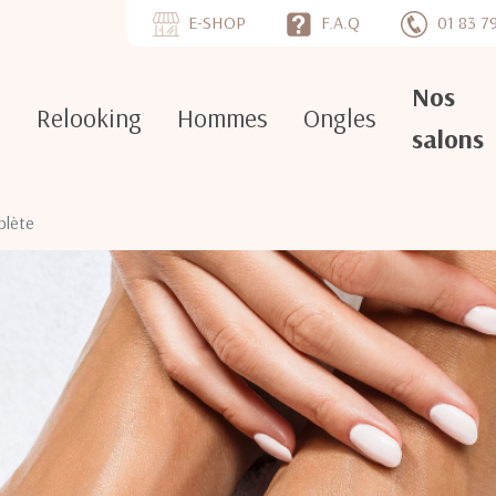
E-SHOP
F.A.Q
01 83 7
Nos
e
Relooking
Hommes
Ongles
salons
plète